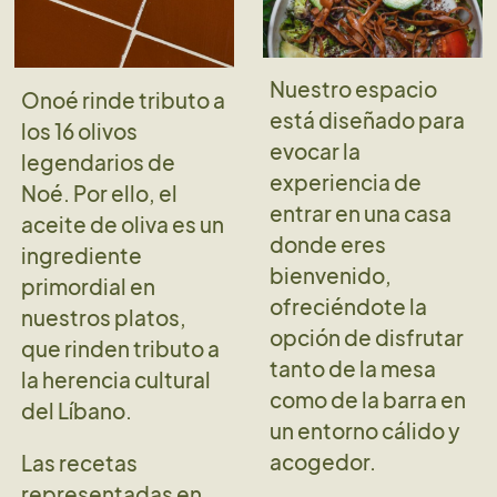
Nuestro espacio
Onoé rinde tributo a
está diseñado para
los 16 olivos
evocar la
legendarios de
experiencia de
Noé. Por ello, el
entrar en una casa
aceite de oliva es un
donde eres
ingrediente
bienvenido,
primordial en
ofreciéndote la
nuestros platos,
opción de disfrutar
que rinden tributo a
tanto de la mesa
la herencia cultural
como de la barra en
del Líbano.
un entorno cálido y
acogedor.
Las recetas
representadas en